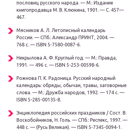
пословиц русского народа. —
М.
: Издание
книгопродавца М. В. Клюкина, 1901. — С. 457—
467.
Мясников А. Л.
Летописный календарь
России. —
СПб.
: Александр ПРИНТ, 2004. —
768 с. — ISBN 5-7580-0087-6.
Некрылова А. Ф.
Круглый год. —
М.
: Правда,
1991. — 496 с. — ISBN 5-253-00598-6.
Рожнова П. К.
Радоница. Русский народный
календарь: обряды, обычаи, травы, заговорные
слова. —
М.
: Дружба народов, 1992. — 174 с. —
ISBN 5-285-00135-8.
Энциклопедия российских праздников / Сост. В.
Воскобойников, Н. Голь. —
СПб.
: Респекс, 1997. —
448 с. — (Русь Великая). — ISBN 5-7345-0094-1.