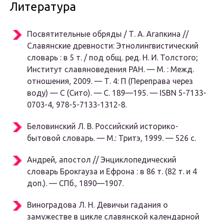
Литература
Посвятительные обряды / Т. А. Агапкина //
Славянские древности: Этнолингвистический
словарь : в 5 т. / под общ. ред. Н. И. Толстого;
Институт славяноведения РАН. —
М.
: Межд.
отношения, 2009. — Т. 4: П (Переправа через
воду) — С (Сито). — С. 189—195. — ISBN 5-7133-
0703-4, 978-5-7133-1312-8.
Беловинский Л. В.
Российский историко-
бытовой словарь. —
М.
: Тритэ, 1999. — 526 с.
Андрей, апостол // Энциклопедический
словарь Брокгауза и Ефрона : в 86 т. (82 т. и 4
доп.). —
СПб.
, 1890—1907.
Виноградова Л. Н.
Девичьи гадания о
замужестве в цикле славянской календарной