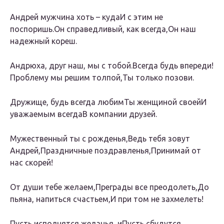
Андрей мужчина хоть – кудаИ с этим не
поспоришь.Он справедливый, как всегда,Он наш
надежный кореш.
Андрюха, друг наш, мы с тобой.Всегда будь впереди!
Проблему мы решим толпой,Ты только позови.
Дружище, будь всегда любимТы женщиной своейИ
уважаемым всегдаВ компании друзей.
Мужественный ты с рожденья,Ведь тебя зовут
Андрей,Праздничные поздравленья,Принимай от
нас скорей!
От души тебе желаем,Преграды все преодолеть,До
пьяна, напиться счастьем,И при том не захмелеть!
Пусть исполнятся желанья, иПусть сбудутся