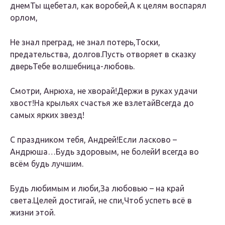
днемТы щебетал, как воробей,А к целям воспарял
орлом,
Не знал преград, не знал потерь,Тоски,
предательства, долгов.Пусть отворяет в сказку
дверьТебе волшебница-любовь.
Смотри, Анрюха, не хворай!Держи в руках удачи
хвост!На крыльях счастья же взлетайВсегда до
самых ярких звезд!
С праздником тебя, Андрей!Если ласково –
Андрюша…Будь здоровым, не болейИ всегда во
всём будь лучшим.
Будь любимым и люби,За любовью – на край
света.Целей достигай, не спи,Чтоб успеть всё в
жизни этой.