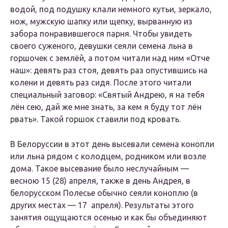
водой, под подушку клали немного кутьи, зеркало,
нож, мужскую шапку или щепку, вырванную из
забора понравившегося парня. Чтобы увидеть
своего суженого, девушки сеяли семена льна в
горшочек с землёй, а потом читали над ним «Отче
наш»: девять раз стоя, девять раз опустившись на
колени и девять раз сидя. После этого читали
специальный заговор: «Святый Андрею, я на тебя
лён сею, дай же мне знать, за кем я буду тот лён
рвать». Такой горшок ставили под кровать.
В Белоруссии в этот день высевали семена конопли
или льна рядом с колодцем, родником или возле
дома. Такое высевание было неслучайным —
весною
15
(28) апреля, также в день Андрея, в
белорусском Полесье обычно сеяли коноплю (в
других местах —
17
апреля). Результаты этого
занятия ощущаются осенью и как бы объединяют