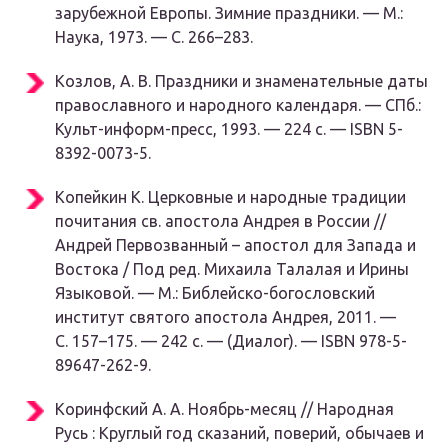
зарубежной Европы. Зимние праздники. —
М.
:
Наука, 1973. — С. 266–283.
Козлов, А. В.
Праздники и знаменательные даты
православного и народного календаря. —
СПб.
:
Культ-информ-пресс, 1993. — 224 с. — ISBN 5-
8392-0073-5.
Копейкин К.
Церковные и народные традиции
почитания св. апостола Андрея в России //
Андрей Первозванный – апостол для Запада и
Востока / Под ред. Михаила Талалая и Ирины
Языковой. —
М.
: Библейско-богословский
институт святого апостола Андрея, 2011. —
С. 157–175. — 242 с. — (Диалог). — ISBN 978-5-
89647-262-9.
Коринфский А. А.
Ноябрь-месяц // Народная
Русь : Круглый год сказаний, поверий, обычаев и