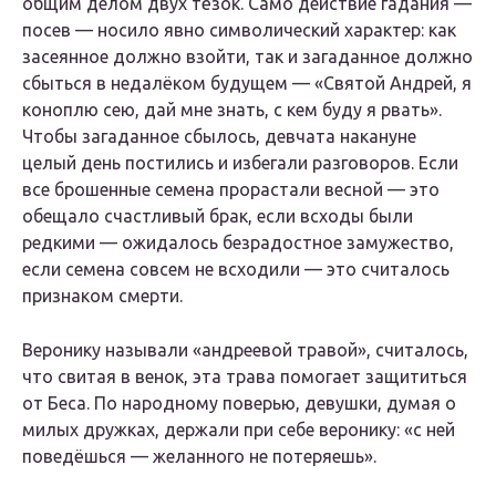
общим делом двух тёзок. Само действие гадания —
посев — носило явно символический характер: как
засеянное должно взойти, так и загаданное должно
сбыться в недалёком будущем — «Святой Андрей, я
коноплю сею, дай мне знать, с кем буду я рвать».
Чтобы загаданное сбылось, девчата накануне
целый день постились и избегали разговоров. Если
все брошенные семена прорастали весной — это
обещало счастливый брак, если всходы были
редкими — ожидалось безрадостное замужество,
если семена совсем не всходили — это считалось
признаком смерти.
Веронику называли «андреевой травой», считалось,
что свитая в венок, эта трава помогает защититься
от Беса. По народному поверью, девушки, думая о
милых дружках, держали при себе веронику: «с ней
поведёшься — желанного не потеряешь».