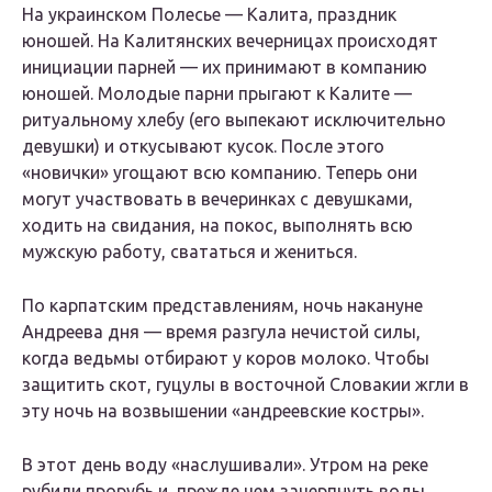
На украинском Полесье — Калита, праздник
юношей. На Калитянских вечерницах происходят
инициации парней — их принимают в компанию
юношей. Молодые парни прыгают к Калите —
ритуальному хлебу (его выпекают исключительно
девушки) и откусывают кусок. После этого
«новички» угощают всю компанию. Теперь они
могут участвовать в вечеринках с девушками,
ходить на свидания, на покос, выполнять всю
мужскую работу, свататься и жениться.
По карпатским представлениям, ночь накануне
Андреева дня — время разгула нечистой силы,
когда ведьмы отбирают у коров молоко. Чтобы
защитить скот, гуцулы в восточной Словакии жгли в
эту ночь на возвышении «андреевские костры».
В этот день воду «наслушивали». Утром на реке
рубили прорубь и, прежде чем зачерпнуть воды,