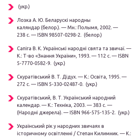
(укр.)
Лозка А. Ю.
Беларускі народны
каляндар (белор.). —
Мн.
: Полымя, 2002. —
238 с. — ISBN 98507-0298-2. (белор.)
Сапіга В. К.
Українські народні свята та звичаї. —
К.
: Т-во «Знання України», 1993. — 112 с. — ISBN
5-7770-0582-9. (укр.)
Скуратівський В. Т.
Дідух. —
К.
: Освіта, 1995. —
272 с. — ISBN 5-330-02487-0. (укр.)
Скуратівський, В. Т.
Український народний
календар. —
К.
: Техніка, 2003. — 383 с. —
(Народні джерела). — ISBN 966-575-135-2. (укр.)
Український рік у народних звичаях в
історичному освітленні / Степан Килимник. —
К.
: