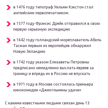
в 1476 году типограф Уильям Кэкстон стал
английским первопечатником
в 1577 году Фрэнсис Дрейк отправился в свою
первую серьезную экспедицию
в 1642 году голландский мореплаватель Абель
Тасман первым из европейцев обнаружил
Новую Зеландию
в 1742 году указом Елизаветы Петровны
предписано немедленно выслать евреев за
границу и впредь их в Россию не впускать
в 1971 году в Москве состоялась премьера
кинокомедии «Джентльмены удачи»
С какими известными людьми связан день 13