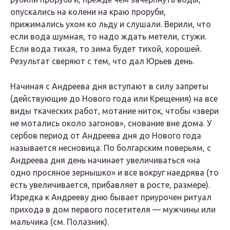
опускались на колени на краю проруби,
прижимались ухом ко льду и слушали. Верили, что
если вода шумная, то надо ждать метели, стужи.
Если вода тихая, то зима будет тихой, хорошей.
Результат сверяют с тем, что дал Юрьев день.
Начиная с Андреева дня вступают в силу запреты
(действующие до Нового года или Крещения) на все
виды ткаческих работ, мотание ниток, чтобы «звери
не мотались около загонов», снование вне дома. У
сербов период от Андреева дня до Нового года
называется
несновица
. По болгарским поверьям, с
Андреева дня день начинает увеличиваться «на
одно просяное зернышко» и все вокруг
наедрява
(то
есть увеличивается, прибавляет в росте, размере).
Изредка к Андрееву дню бывает приурочен ритуал
прихода в дом первого посетителя — мужчины или
мальчика (см. Полазник).