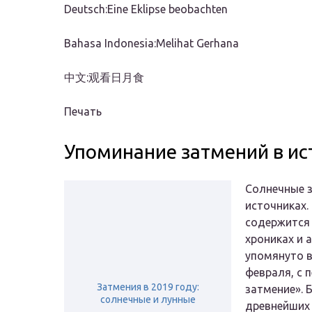
Deutsch:Eine Eklipse beobachten
Bahasa Indonesia:Melihat Gerhana
中文:观看日月食
Печать
Упоминание затмений в ис
Солнечные 
источниках.
содержится 
хрониках и 
упомянуто в
февраля, с 
Затмения в 2019 году:
затмение». 
солнечные и лунные
древнейших 