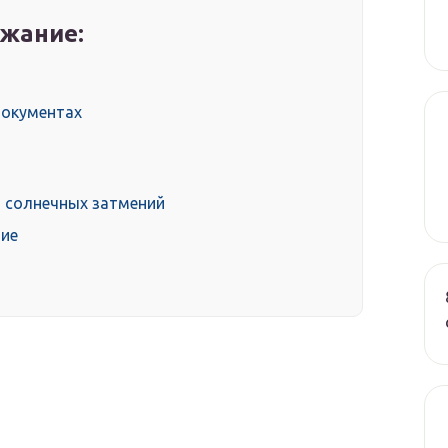
жание:
документах
 солнечных затмений
ние