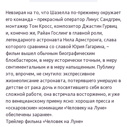
Невзирая на то, что Шазелла по-прежнему окружает
его команда – прекрасный оператор Линус Сандгрен,
монтажер Том Кросс, композитор Джастин Гурвиц
и, конечно же, Райан Гослинг в главной роли,
легендарного астронавта Нила Армстронга, слава
которого сравнима со славой Юрия Гагарина, –
фильм вышел обычным биографическим
блокбастером, в меру исторически точным, в меру
сентиментальным и в меру напыщенным. Публику
это, впрочем, не смутило: экспрессивное
жизнеописание астронавта, потерявшего умершую в
детстве от рака дочь и посвятившего себя всего
сложной работе, она встречала восторженно, и уже
по венецианскому приему ясно: хорошая пресса и
«оскаровские» номинации «Человеку на Луне»
обеспечены заранее».
Трейлер фильма «Человек на Луне»