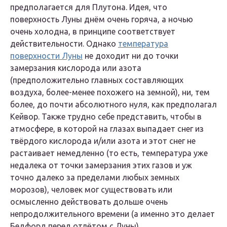
предполагается для Плутона. Идея, что
поверхность Луны днём очень горяча, а ночью
очень холодна, в принципе соответствует
действительности. Однако
температура
поверхности Луны
не доходит ни до точки
замерзания кислорода или азота
(предположительно главных составляющих
воздуха, более-менее похожего на земной), ни, тем
более, до почти абсолютного нуля, как предполагал
Кейвор. Также трудно себе представить, чтобы в
атмосфере, в которой на глазах выпадает снег из
твёрдого кислорода и/или азота и этот снег не
растаивает немедленно (то есть, температура уже
недалека от точки замерзания этих газов и уж
точно далеко за пределами любых земных
морозов), человек мог существовать или
осмысленно действовать дольше очень
непродолжительного времени (а именно это делает
Бедфорд перед отлётом с Луны).