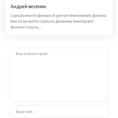
Андрей весенин
Саундтреки Из фильма В центре вниманияИз фильма
Ван ХельсингИз сериала Дневники ВампираИз
фильма Скауты...