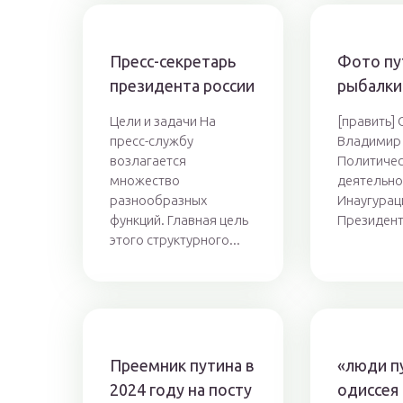
Пресс-секретарь
Фото пу
президента россии
рыбалки
Цели и задачи На
[править]
пресс-службу
Владимир
возлагается
Политиче
множество
деятельно
разнообразных
Инаугураци
функций. Главная цель
Президент
этого структурного...
Преемник путина в
«люди п
2024 году на посту
одиссея