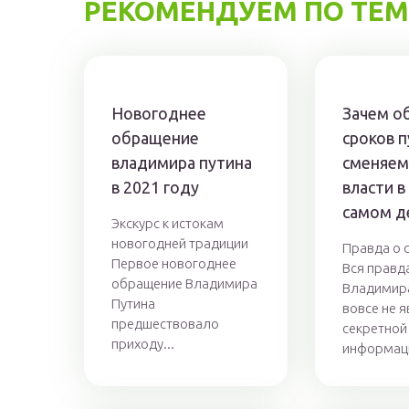
РЕКОМЕНДУЕМ ПО ТЕМ
Новогоднее
Зачем о
обращение
сроков п
владимира путина
сменяем
в 2021 году
власти в
самом д
Экскурс к истокам
новогодней традиции
Правда о 
Первое новогоднее
Вся правд
обращение Владимира
Владимир
Путина
вовсе не 
предшествовало
секретной
приходу...
информаци