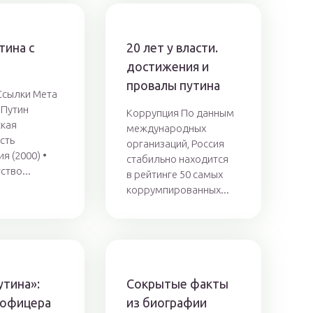
тина с
20 лет у власти.
достижения и
провалы путина
 Ссылки Мета
 Путин
Коррупция По данным
ская
международных
сть
организаций, Россия
я (2000) •
стабильно находится
ство...
в рейтинге 50 самых
коррумпированных...
утина»:
Сокрытые факты
 офицера
из биографии