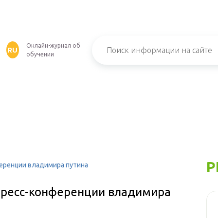
Онлайн-журнал об
RU
обучении
Р
еренции владимира путина
пресс-конференции владимира