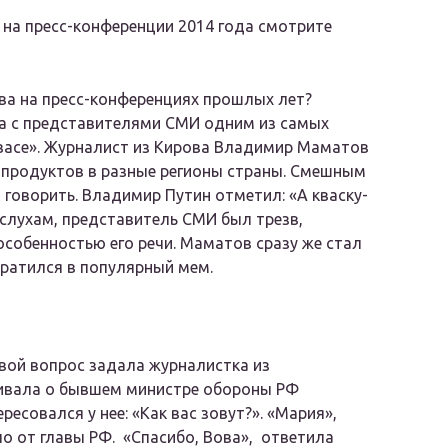
 на пресс-конференции 2014 года смотрите
ва на пресс-конференциях прошлых лет?
а с представителями СМИ одним из самых
васе». Журналист из Кирова Владимир Маматов
 продуктов в разные регионы страны. Смешным
а говорить. Владимир Путин отметил:
«А кваску-
слухам, представитель СМИ был трезв,
особенностью его речи. Маматов сразу же стал
евратился в популярный мем.
свой вопрос задала журналистка из
ивала о бывшем министре обороны РФ
есовался у нее: «Как вас зовут?». «Мария»,
о от главы РФ. «Спасибо, Вова», ответила