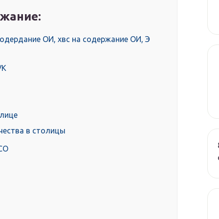
жание:
одердание ОИ, хвс на содержание ОИ, Э
УК
лице
чества в столицы
СО