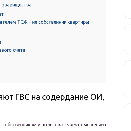
 товарищества
ат
дателем ТСЖ – не собственник квартиры
н
евого счета
яют ГВС на содердание ОИ,
г собственникам и пользователям помещений в