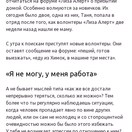
отчитаться на форуме «Лиза Алерт» о прибытии
домой. Особенно волнуются за новичков. Их
сегодня было двое, одна из них, Таня, попала в
отряд после того, как волонтеры «Лиза Алерт» две
недели назад нашли ее маму.
С утра к поискам приступят новые волонтеры. Они
оставят сообщение на форуме: «пеший, готов
выезжать», «еду из Химок, в машине три места».
«Я не могу, у меня работа»
А не бывает мыслей типа «как же все достали
непрерывно теряться, сколько же можно»? Тем
более что ты регулярно наблюдаешь ситуации,
когда человек пропадает явно по вине других
людей, или он сам не молодец и со стопроцентной
очевидностью можно бы было этого избежать.
У тебя не возникает агрессии по отношению к ним?