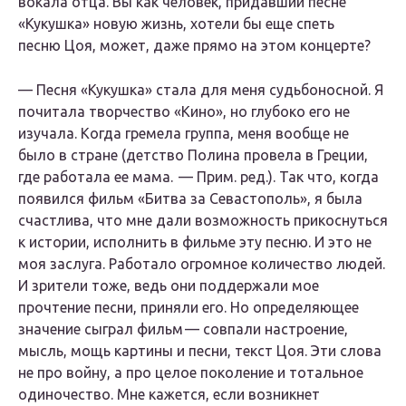
вокала отца. Вы как человек, придавший песне
«Кукушка» новую жизнь, хотели бы еще спеть
песню
Цоя
, может, даже прямо на этом концерте?
— Песня «Кукушка» стала для меня судьбоносной. Я
почитала творчество «Кино», но глубоко его не
изучала. Когда гремела группа, меня вообще не
было в стране (детство Полина провела в Греции,
где работала ее мама. — Прим. ред.). Так что, когда
появился фильм «Битва за Севастополь», я была
счастлива, что мне дали возможность прикоснуться
к истории, исполнить в фильме эту песню. И это не
моя заслуга. Работало огромное количество людей.
И зрители тоже, ведь они поддержали мое
прочтение песни, приняли его. Но определяющее
значение сыграл фильм — совпали настроение,
мысль, мощь картины и песни, текст Цоя. Эти слова
не про войну, а про целое поколение и тотальное
одиночество. Мне кажется, если возникнет