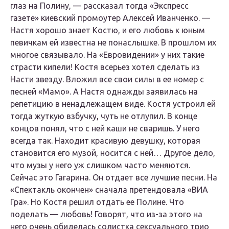
глаз на Полину, — рассказал тогда «Экспресс
газете» киевский промоутер Алексей Иванченко. —
Настя хорошо знает Костю, и его любовь к юным
певичкам ей известна не понаслышке. В прошлом их
многое связывало. На «Евровидении» у них такие
страсти кипели! Костя всерьез хотел сделать из
Насти звезду. Вложил все свои силы в ее номер с
песней «Мамо». А Настя однажды заявилась на
репетицию в ненадлежащем виде. Костя устроил ей
тогда жуткую взбучку, чуть не отлупил. В конце
концов понял, что с ней каши не сваришь. У него
всегда так. Находит красивую девушку, которая
становится его музой, носится с ней… Другое дело,
что музы у него уж слишком часто меняются.
Сейчас это Гагарина. Он отдает все лучшие песни. На
«Спектакль окончен» сначала претендовала «ВИА
Гра». Но Костя решил отдать ее Полине. Что
поделать — любовь! Говорят, что из-за этого на
него очень обиделась солистка сексуального трио