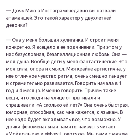
— Дочь
Мию в
Инстаграме
недавно вы назвали
атаманшей. Это такой характер у двухлетней
девочки?
— Она у меня большая хулиганка. И строит меня
конкретно. Я всецело в ее подчинении. При этом у
нас безусловная, безапелляционная любовь. Она —
моя душа. Вообще дети у меня фантастические. Это
моя сила, опора и смысл. Мия крайне артистична, у
нее отличное чувство ритма, очень смешно танцует
и стремительно развивается. Говорить начала в 1
год и 4 месяца. Именно говорить. Причем такие
вещи, что люди на улице отпрыгивали и
спрашивали: «А сколько ей лет?» Она очень быстрая,
юморная, способная, как мне кажется, к языкам. В
нее надо будет вкладывать все, что возможно. У
дочки феноменальная память: наизусть читает
«Мойдодыра» и «Муху-Цокотуху». Мы сами с мужем