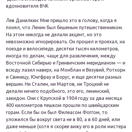
вдохновителя ВЧК
Лев Данилкин: Мне пришло это в голову, когда я
понял, что Ленин был бешеным путешественником.
На этом никогда не делали акцент, но это
невозможно игнорировать. Он прошел и проехал, на
поезде и велосипеде, десятки тысяч километров,
иногда по делам, чаще для развлечения, между
Восточной Сибирью и Гринвичским меридианом — и
всюду лазил наверх, на Монблан и Везувий, Ротхорн
и Свиницу, Юнгфрау и Борус, и еще десятки разных
вершин. Ни Сталин, ни Мартов, ни Троцкий не
делали ничего подобного, это его, ленинский,
закидон. Они с Крупской в 1904 году за два месяца
400 километров пешком прошли по швейцарским
горам. Если бы он был Филеасом Фоггом, то
уложился бы вокруг света не в 80, а в 60 дней, или
даже меньше (хотя я скорее вижу его в роли мистера